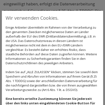
eingewilligt haben, erfolgt die Datenverarbeitung
zusätzlich auf Grundlage von § 25 Abs. 1 TDDDG. Die
Wir verwenden Cookies.
jeweilige Einwilligung ist jederzeit widerrufbar. Sind
Ihre Daten zur Vertragserfüllung oder zur
Einige Anbieter übermitteln im Rahmen von der Verarbeitung zu
Durchführung vorvertraglicher Maßnahmen
den genannten Zwecken möglicherweise Daten an Länder
außerhalb der EU/ des EWR (Drittlanddatenübermittlung), z.B. in
erforderlich, verarbeiten wir Ihre Daten auf
die USA. Das Datenschutzniveau in diesen Ländern ist
möglicherweise nicht mit dem in den EU-/EWR-Ländern
Grundlage des Art. 6 Abs. 1 lit. b DS-GVO. Des
vergleichbar. Es besteht daher ein erhöhtes Risiko, dass
Weiteren verarbeiten wir Ihre Daten, sofern diese zur
staatliche Behörden auf diese Daten zugreifen können. Weitere
Informationen zu Sicherheitsgarantien finden Sie in den
Erfüllung einer rechtlichen Verpflichtung
Datenschutzrichtlinien des jeweiligen Anbieters.
erforderlich sind, auf Grundlage von Art. 6 Abs. 1 lit.
Indem Sie auf „ALLE ZULASSEN" klicken, stimmen Sie sowohl dem
c DS-GVO. Die Datenverarbeitung kann ferner auf
Speichern und Abrufen von Informationen auf Ihrem Gerät (§ 25
Grundlage unseres berechtigten Interesses nach Art.
Abs. 1 TDDDG) sowie der anschließenden Datenverarbeitung für
die nachfolgend dargestellten bzw. die von Ihnen ausgewählten
6 Abs. 1 lit. f DS-GVO erfolgen. Über die jeweils im
Verarbeitungszwecke zu (Art 6 Abs. 1 lit. a. DSGVO).
Einzelfall einschlägigen Rechtsgrundlagen wird in
Eine bereits erteilte Zustimmung können Sie jederzeit
den folgenden Absätzen dieser
über den links unten eingeblendeten Cookie-Button für